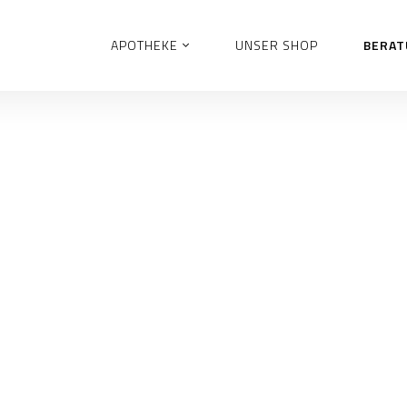
APOTHEKE
UNSER SHOP
BERA
Fragen zu
Christiane Fabia
Ihre Hau
Händen: