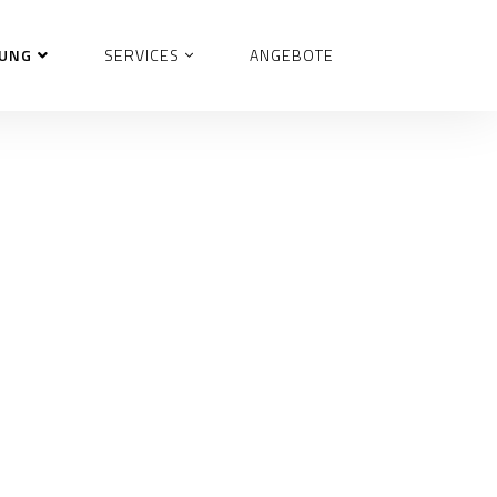
TUNG
SERVICES
ANGEBOTE
n
Isabell Skowronek
t in besten
 Kosmetik und